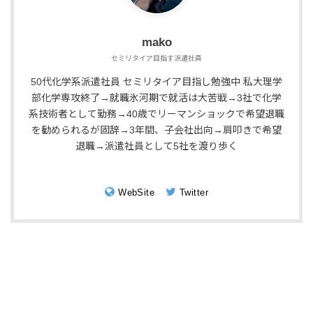
mako
セミリタイア目指す派遣社員
50代化学系派遣社員 セミリタイア目指し勉強中 私大理学
部化学専攻終了→就職氷河期で就活は大苦戦→3社で化学
系技術者として勤務→40歳でリーマンショックで希望退職
を勧められるが固辞→3年間、子会社出向→肩叩きで希望
退職→派遣社員として5社を渡り歩く
WebSite
Twitter
プロフィール
株式投資
読書
転職
旅行
お問い合わせ
©Copyright2026
孤独な50代派遣社員
.All Rights Reserved.