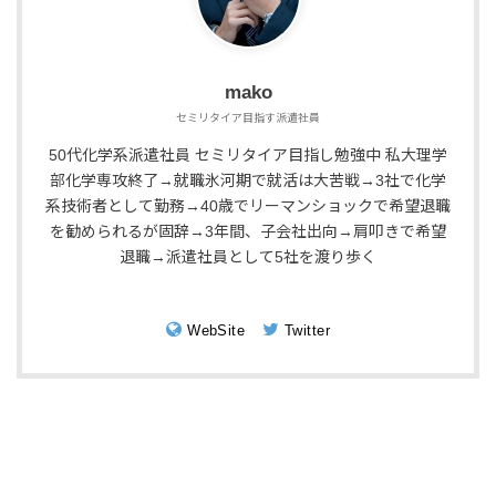
mako
セミリタイア目指す派遣社員
50代化学系派遣社員 セミリタイア目指し勉強中 私大理学
部化学専攻終了→就職氷河期で就活は大苦戦→3社で化学
系技術者として勤務→40歳でリーマンショックで希望退職
を勧められるが固辞→3年間、子会社出向→肩叩きで希望
退職→派遣社員として5社を渡り歩く
WebSite
Twitter
プロフィール
株式投資
読書
転職
旅行
お問い合わせ