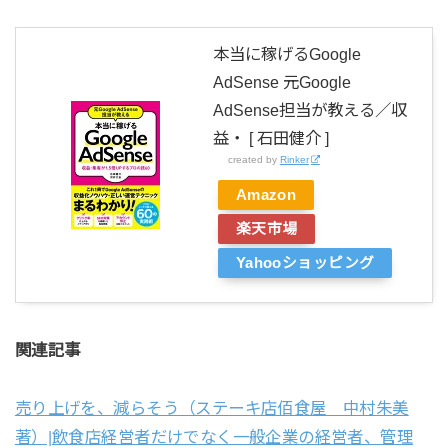
本当に稼げるGoogle
AdSense 元Google
AdSense担当が教える／収
益・ [ 石田健介 ]
created by
Rinker
Amazon
楽天市場
Yahooショッピング
関連記事
売り上げを、減らそう（ステーキ店佰食屋 中村朱美
著）|飲食店経営者だけでなく一般企業の経営者、管理