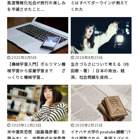
高度情報化社会が旅行の楽しみ
とはすべてダーウインが教えて
を半減させたこと…
くれた
2022年3月5日
2019年9月23日
【機械学習入門】ボルツマン機
生きづらさについて考える（内
械学習から深層学習まで ざ
田樹・著）｜日本の政治、経
っくりと機械学習…
済、社会問題を皮肉…
2019年11月23日
2020年2月15日
米中激突恐慌（副島隆彦著）を
イケハヤ大学のyoutube講義”バ
読みました。世界株式や世界債
カは搾取される 貧困スパイラ