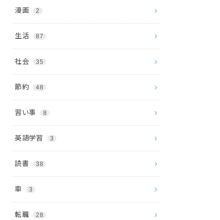
漫画
2
生活
87
社会
35
節約
48
習い事
8
英語学習
3
読書
38
車
3
転職
28