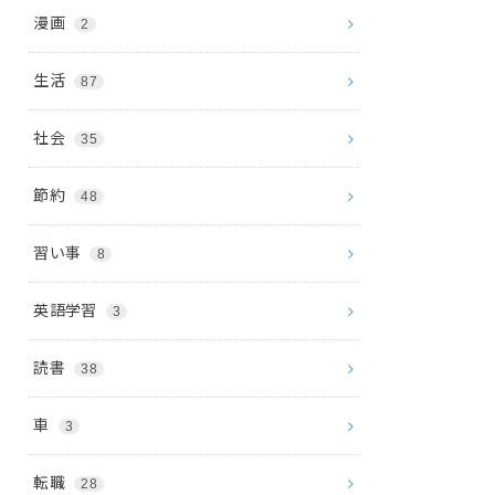
漫画
2
生活
87
社会
35
節約
48
習い事
8
英語学習
3
読書
38
車
3
転職
28