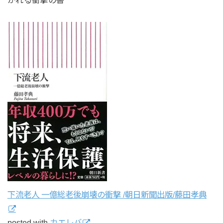
下流老人 一億総老後崩壊の衝撃 /朝日新聞出版/藤田孝典
posted with
カエレバ