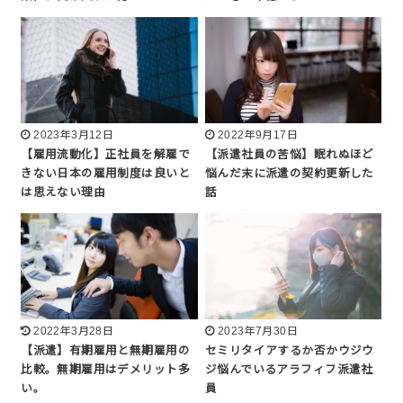
2023年3月12日
2022年9月17日
【雇用流動化】正社員を解雇で
【派遣社員の苦悩】眠れぬほど
きない日本の雇用制度は良いと
悩んだ末に派遣の契約更新した
は思えない理由
話
2022年3月28日
2023年7月30日
【派遣】有期雇用と無期雇用の
セミリタイアするか否かウジウ
比較。無期雇用はデメリット多
ジ悩んでいるアラフィフ派遣社
い。
員