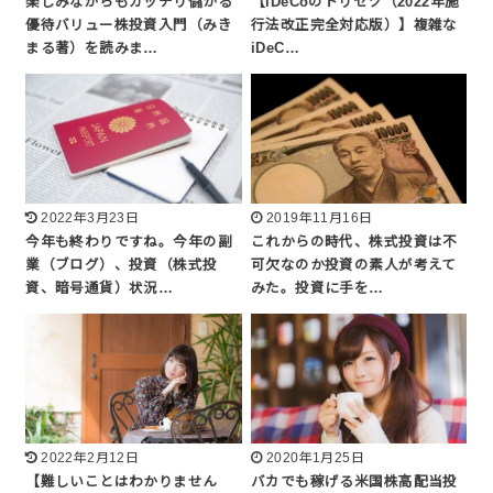
楽しみながらもガッチリ儲かる
【iDeCoのトリセツ（2022年施
優待バリュー株投資入門（みき
行法改正完全対応版）】複雑な
まる著）を読みま…
iDeC…
2022年3月23日
2019年11月16日
今年も終わりですね。今年の副
これからの時代、株式投資は不
業（ブログ）、投資（株式投
可欠なのか投資の素人が考えて
資、暗号通貨）状況…
みた。投資に手を…
2022年2月12日
2020年1月25日
【難しいことはわかりません
バカでも稼げる米国株高配当投