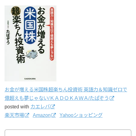
お金が増える米国株超楽ちん投資術 英語力＆知識ゼロで
億超えも夢じゃない/ＫＡＤＯＫＡＷＡ/たぱぞう
posted with
カエレバ
楽天市場
Amazon
Yahooショッピング