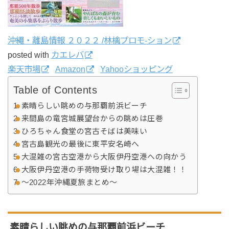
沖繩・離島情報 ２０２２ /林檎プロモ-ション
posted with
カエレバ
楽天市場
Amazon
Yahooショッピング
Table of Contents
素晴らしい眺めの与那覇前浜ビーチ
来間島の竜宮城展望台からの眺めは圧巻
ひろちゃん食堂の宮古そばは美味い
宮古島観光の最後に東平安名崎へ
大混雑の宮古空港から大阪伊丹空港への向かう
大阪伊丹空港の手荷物受け取り場は大混雑！！
〜2022年沖縄夏旅まとめ〜
素晴らしい眺めの与那覇前浜ビーチ