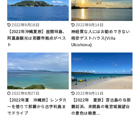
2022年9月18日
2022年9月14日
【2022年沖縄夏旅】座間味島、
神経質な人にはお勧めできない
阿嘉島観光は那覇市拠点がベス
格安ゲストハウス(Villa
ト
Ukishima)
2022年8月27日
2022年9月11日
【2022年夏 沖縄旅】レンタカ
【2022年 夏旅】宮古島の与那
ーを借りて那覇から古宇利島ま
覇前浜、来間島の竜宮城展望台
でドライブ
の景色は絶景…