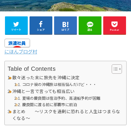
ツイート
シェア
はてブ
送る
Pocket
にほんブログ村
Table of Contents
散々迷った末に旅先を沖縄に決定
コロナ禍の沖縄旅は相当悩んだけど・・・
沖縄と一言で言っても相当広い
夏場の慶良間は宿泊予約、高速船予約が困難
慶良間に渡る前に那覇市に前泊
まとめ 〜リスクを過剰に恐れると人生はつまらな
くなる〜