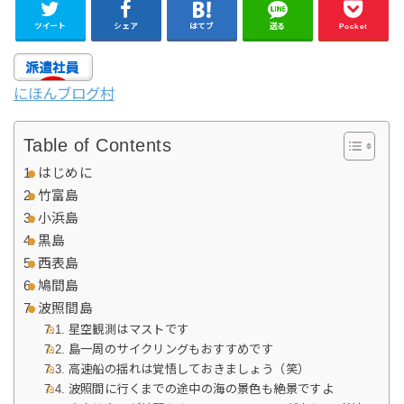
ツイート
シェア
はてブ
送る
Pocket
にほんブログ村
Table of Contents
はじめに
竹富島
小浜島
黒島
西表島
鳩間島
波照間島
星空観測はマストです
島一周のサイクリングもおすすめです
高速船の揺れは覚悟しておきましょう（笑）
波照間に行くまでの途中の海の景色も絶景ですよ