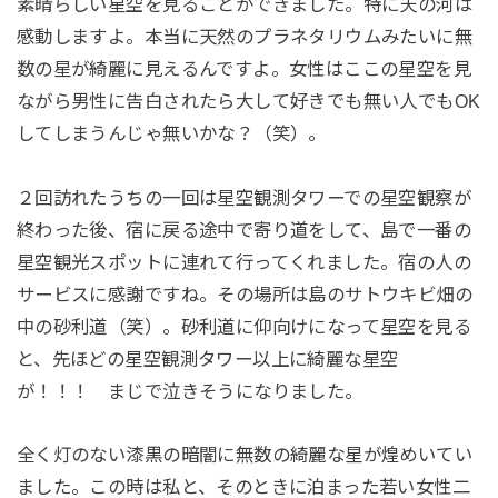
素晴らしい星空を見ることができました。特に天の河は
感動しますよ。本当に天然のプラネタリウムみたいに無
数の星が綺麗に見えるんですよ。女性はここの星空を見
ながら男性に告白されたら大して好きでも無い人でもOK
してしまうんじゃ無いかな？（笑）。
２回訪れたうちの一回は星空観測タワーでの星空観察が
終わった後、宿に戻る途中で寄り道をして、島で一番の
星空観光スポットに連れて行ってくれました。宿の人の
サービスに感謝ですね。その場所は島のサトウキビ畑の
中の砂利道（笑）。砂利道に仰向けになって星空を見る
と、先ほどの星空観測タワー以上に綺麗な星空
が！！！ まじで泣きそうになりました。
全く灯のない漆黒の暗闇に無数の綺麗な星が煌めいてい
ました。この時は私と、そのときに泊まった若い女性二